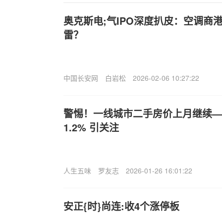
奥克斯电;气IPO深度扒皮：空调商
雷？
中国长安网
白岩松
2026-02-06 10:27:22
警惕！一线城市二手房价上月继续—
1.2% 引关注
人生五味
罗友志
2026-01-26 16:01:22
安正{时}尚连:收4个涨停板