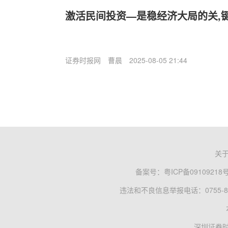
激活民间投资—是稳经济大局的关,
证券时报网
曹晨
2025-08-05 21:44
关
备案号：
粤ICP备09109218
违法和不良信息举报电话：0755-83
深圳证券