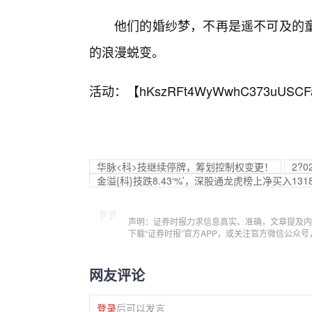
他们的婚纱梦，不再是遥不可及的
的浪漫蜕变。
活动：【
hKszRFt4WyWwhC373uUSCF
华脉<科>技继续停牌，筹划控制权变更！
2?
金溢{科}技跌8.43‘%’，深股通龙虎榜上净买入1318
声明：证券时报力求信息真实、准确，文章提及内
下载“证券时报”官方APP，或关注官方微信公众
网友评论
登录
后可以发言